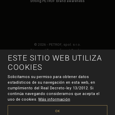
Strong PETROF brand awareness
© 2026 - PETROF, spol. s r.o.
Sitemap
|
Terms of use
|
Cookies
ESTE SITIO WEB UTILIZA
Este sitio web está protegido por Google ReCAPTCHA
COOKIES
y está sujeto a la política de privacidad de
y
Términos de servicio de Google
.
Solicitamos su permiso para obtener datos
estadísticos de su navegación en esta web, en
cumplimiento del Real Decreto-ley 13/2012. Si
HECHO POR
continúa navegando consideramos que acepta el
uso de cookies.
Más información
OK