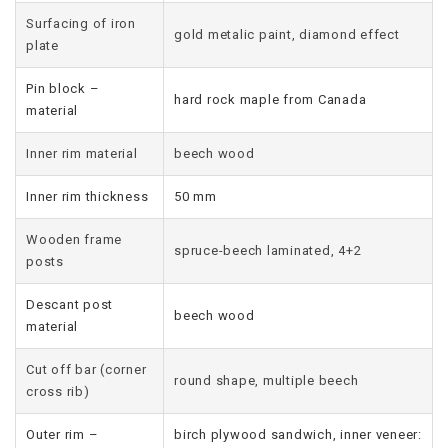
Surfacing of iron
gold metalic paint, diamond effect
plate
Pin block –
hard rock maple from Canada
material
Inner rim material
beech wood
Inner rim thickness
50 mm
Wooden frame
spruce-beech laminated, 4+2
posts
Descant post
beech wood
material
Cut off bar (corner
round shape, multiple beech
cross rib)
Outer rim –
birch plywood sandwich, inner veneer: