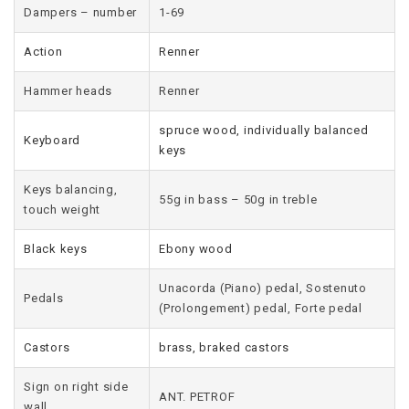
Dampers – number
1-69
Action
Renner
Hammer heads
Renner
spruce wood, individually balanced
Keyboard
keys
Keys balancing,
55g in bass – 50g in treble
touch weight
Black keys
Ebony wood
Unacorda (Piano) pedal, Sostenuto
Pedals
(Prolongement) pedal, Forte pedal
Castors
brass, braked castors
Sign on right side
ANT. PETROF
wall