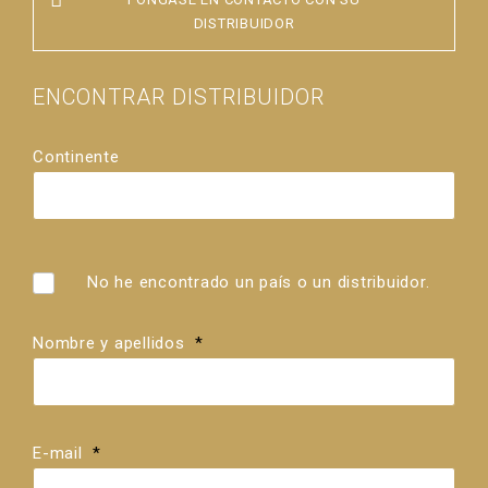
DISTRIBUIDOR
ENCONTRAR DISTRIBUIDOR
Continente
País
Distribuidores
No he encontrado un país o un distribuidor.
Nombre y apellidos
*
E-mail
*