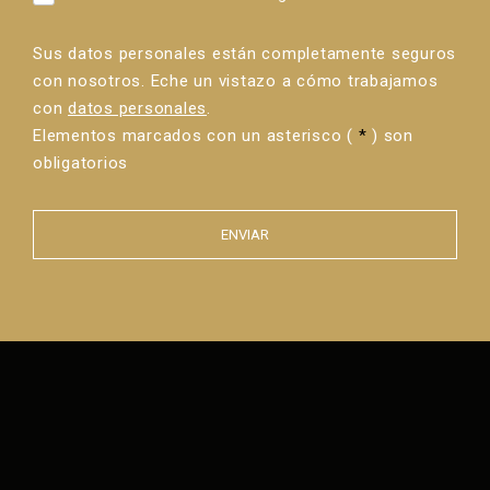
Sus datos personales están completamente seguros
con nosotros. Eche un vistazo a cómo trabajamos
con
datos personales
.
Elementos marcados con un asterisco (
*
) son
obligatorios
ENVIAR
Error al
enviar el
formulario.