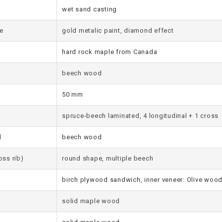
wet sand casting
e
gold metalic paint, diamond effect
hard rock maple from Canada
beech wood
50 mm
spruce-beech laminated, 4 longitudinal + 1 cross
l
beech wood
oss rib)
round shape, multiple beech
birch plywood sandwich, inner veneer: Olive woo
solid maple wood