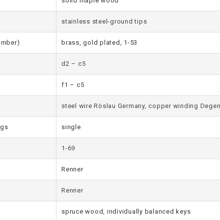
solid maple wood
stainless steel-ground tips
number)
brass, gold plated, 1-53
d2 – c5
f1 – c5
steel wire Röslau Germany, copper winding Dege
ngs
single
1-69
Renner
Renner
spruce wood, individually balanced keys