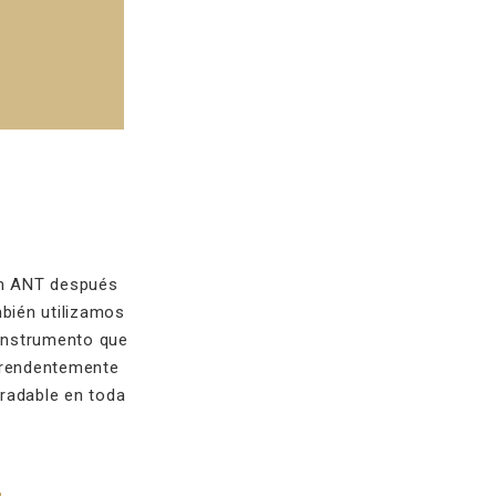
um ANT después
bién utilizamos
 instrumento que
rprendentemente
radable en toda